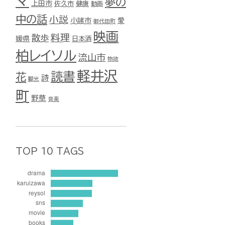
マ
夢の
上田市
佐久市
健康
動画
中の話
小説
小諸市
愛
御代田町
映画
料理
散歩
媛県
日本酒
柏レイソル
流山市
物欲
軽井沢
読書
花
詩
観光
町
野草
音楽
TOP 10 TAGS