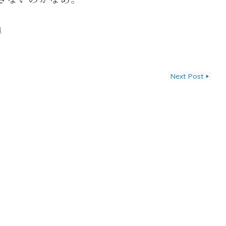
4
ン
Next Post
▶