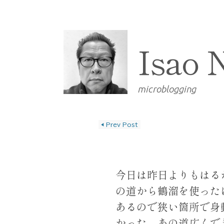
Isao 
microblogging
◀
Prev Post
投稿ナビゲーショ
今日は昨日よりもはる
の道から鶴溜を使った
あるので狭い箇所で身
かった。あの道広くで