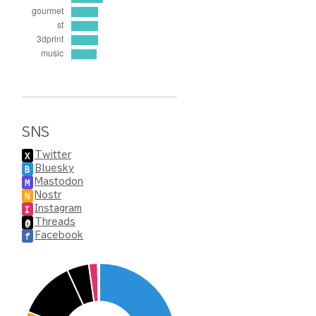
SNS
Twitter
X
Bluesky
B
Mastodon
M
Nostr
N
Instagram
I
Threads
@
Facebook
f