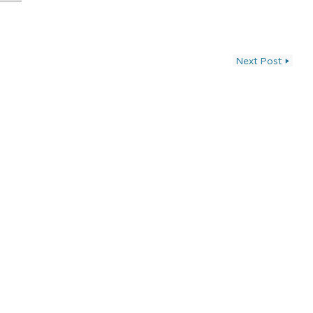
ン
Next Post
▶