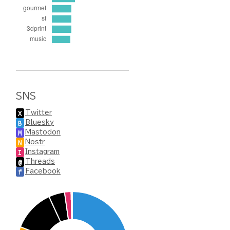
SNS
Twitter
X
Bluesky
B
Mastodon
M
Nostr
N
Instagram
I
Threads
@
Facebook
f