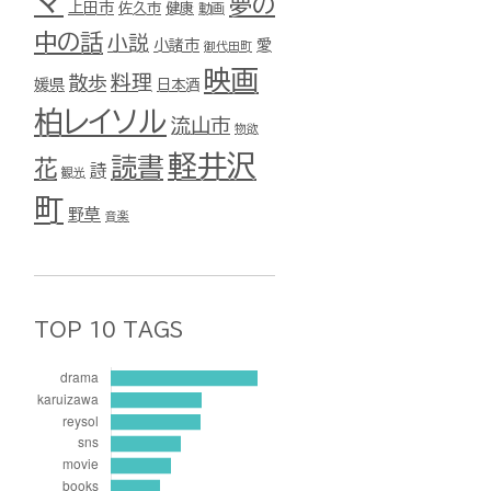
マ
夢の
上田市
佐久市
健康
動画
中の話
小説
小諸市
愛
御代田町
映画
料理
散歩
媛県
日本酒
柏レイソル
流山市
物欲
軽井沢
読書
花
詩
観光
町
野草
音楽
TOP 10 TAGS