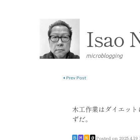
Isao 
microblogging
◀
Prev Post
投稿ナビゲーショ
木工作業はダイエット
ずだ。
Posted on
2025.4.19 
B
M
N
@