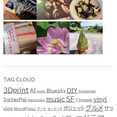
TAG CLOUD
3Dprint
DIY
AI
Bluesky
Instagram
Apple
music
SF
vinyl
InstaxPal
Threads
Mastodon
グルメ
ガジェット
サッ
vlog
WordPress
アート
オーディオ