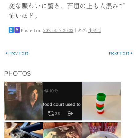
変な賑わいに驚き、石垣の上も人混みで
怖いほど。
Posted on
2025.4.17 20:23
|
タグ:
小諸市
B
M
投稿ナビゲーション
◀
Prev Post
Next Post
▶
PHOTOS