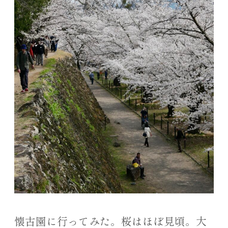
懐古園に行ってみた。桜はほぼ見頃。大