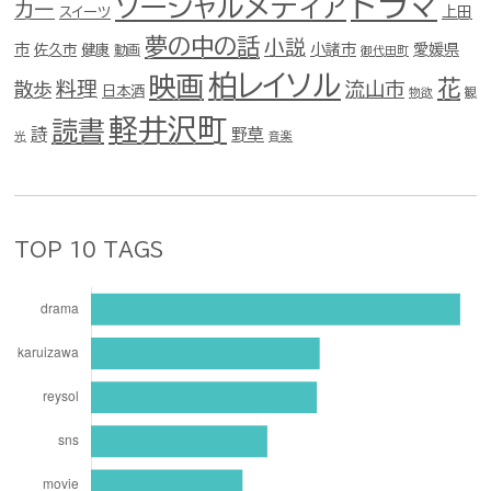
ドラマ
ソーシャルメディア
カー
スイーツ
上田
夢の中の話
小説
市
佐久市
健康
小諸市
愛媛県
動画
御代田町
柏レイソル
映画
花
料理
流山市
散歩
日本酒
物欲
観
軽井沢町
読書
詩
野草
光
音楽
TOP 10 TAGS