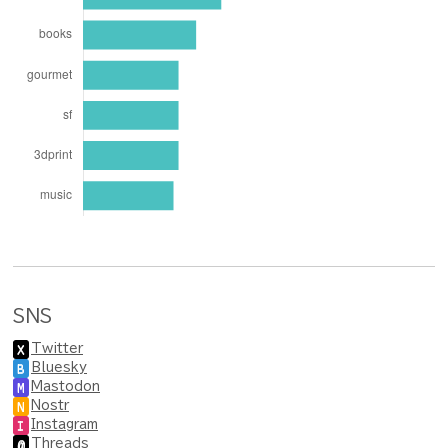
SNS
Twitter
X
Bluesky
B
Mastodon
M
Nostr
N
Instagram
I
Threads
@