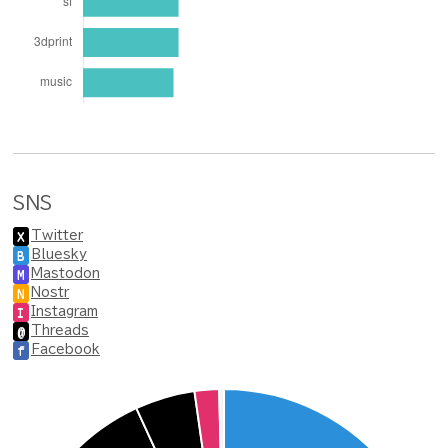
SNS
Twitter
X
Bluesky
B
Mastodon
M
Nostr
N
Instagram
I
Threads
@
Facebook
f