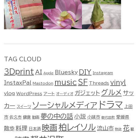
TAG CLOUD
3Dprint
DIY
AI
Bluesky
Instagram
Apple
music
SF
vinyl
InstaxPal
Threads
Mastodon
グルメ
ガジェット
サッ
vlog
WordPress
アート
オーディオ
ドラマ
ソーシャルメディア
カー
スイーツ
上田
夢の中の話
小説
市
佐久市
健康
小諸市
愛媛県
動画
御代田町
柏レイソル
映画
花
料理
流山市
散歩
日本酒
物欲
観