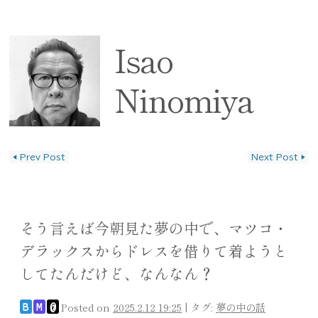
Isao
Ninomiya
◀
Prev Post
Next Post
▶
投稿ナビゲーション
そう言えば今朝見た夢の中で、マツコ・
デラックスからドレスを借りて着ようと
してたんだけど、なんなん？
Posted on
2025.2.12 19:25
|
タグ:
夢の中の話
B
M
@