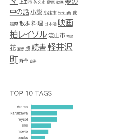
マ
夢の
上田市
佐久市
健康
動画
中の話
小説
小諸市
愛
御代田町
映画
料理
散歩
媛県
日本酒
柏レイソル
流山市
物欲
軽井沢
読書
花
詩
観光
町
野草
音楽
TOP 10 TAGS