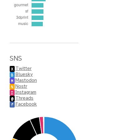
SNS
Twitter
X
Bluesky
B
Mastodon
M
Nostr
N
Instagram
I
Threads
@
Facebook
f