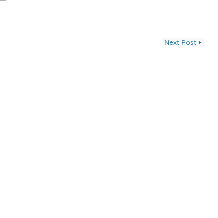
ン
Next Post
▶