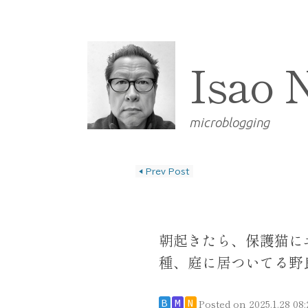
Isao 
microblogging
◀
Prev Post
投稿ナビゲーショ
朝起きたら、保護猫に
種、庭に居ついてる野
Posted on
2025.1.28 08:
B
M
N