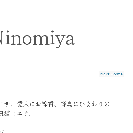
Ninomiya
Next Post
▶
ン
エサ、愛犬にお線香、野鳥にひまわりの
良猫にエサ。
27