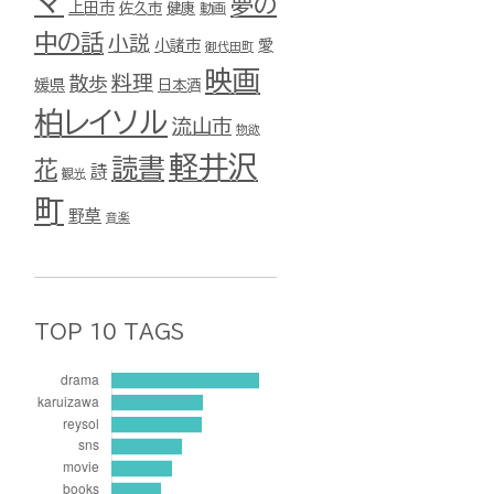
マ
夢の
上田市
佐久市
健康
動画
中の話
小説
小諸市
愛
御代田町
映画
料理
散歩
媛県
日本酒
柏レイソル
流山市
物欲
軽井沢
読書
花
詩
観光
町
野草
音楽
TOP 10 TAGS