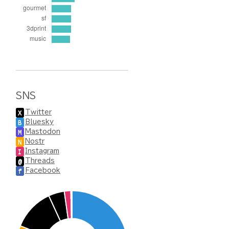
SNS
Twitter
X
Bluesky
B
Mastodon
M
Nostr
N
Instagram
I
Threads
@
Facebook
f