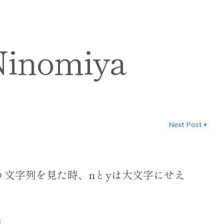
Ninomiya
Next Post
▶
ン
arという文字列を見た時、nとyは大文字にせえ
3