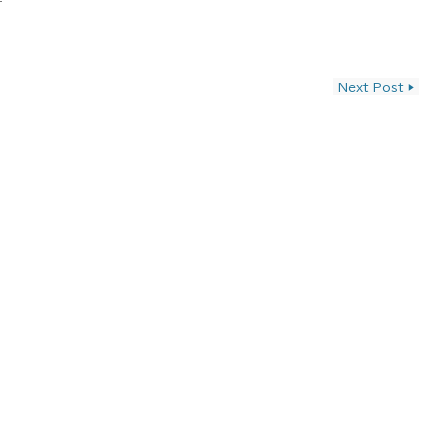
ン
Next Post
▶