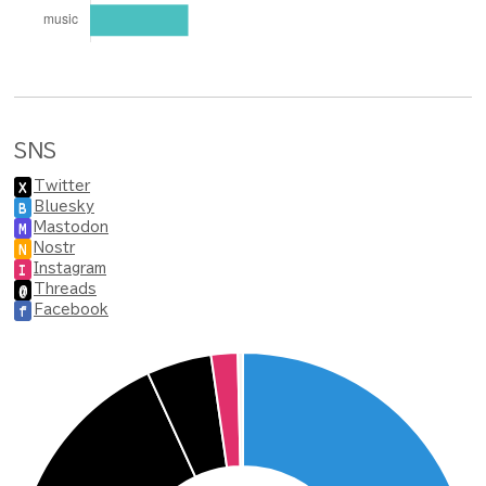
SNS
Twitter
X
Bluesky
B
Mastodon
M
Nostr
N
Instagram
I
Threads
@
Facebook
f