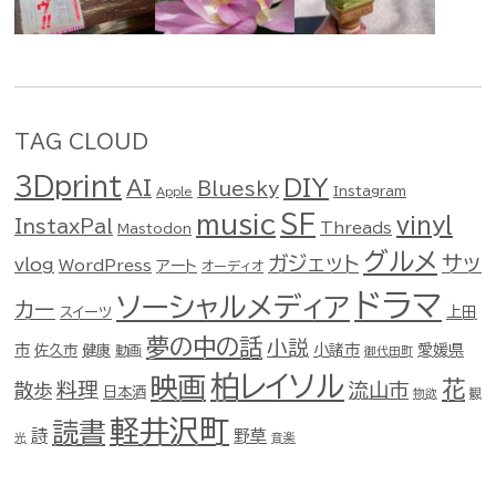
TAG CLOUD
3Dprint
DIY
AI
Bluesky
Instagram
Apple
music
SF
vinyl
InstaxPal
Threads
Mastodon
グルメ
ガジェット
サッ
vlog
WordPress
アート
オーディオ
ドラマ
ソーシャルメディア
カー
スイーツ
上田
夢の中の話
小説
市
佐久市
健康
小諸市
愛媛県
動画
御代田町
柏レイソル
映画
花
料理
流山市
散歩
日本酒
物欲
観
軽井沢町
読書
詩
野草
光
音楽