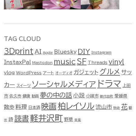
TAG CLOUD
3Dprint
DIY
AI
Bluesky
Instagram
Apple
music
SF
vinyl
InstaxPal
Threads
Mastodon
グルメ
ガジェット
サッ
vlog
WordPress
アート
オーディオ
ドラマ
ソーシャルメディア
カー
スイーツ
上田
夢の中の話
小説
市
佐久市
健康
小諸市
愛媛県
動画
御代田町
柏レイソル
映画
花
料理
流山市
散歩
日本酒
物欲
観
軽井沢町
読書
詩
野草
光
音楽