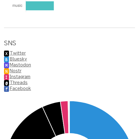
SNS
Twitter
X
Bluesky
B
Mastodon
M
Nostr
N
Instagram
I
Threads
@
Facebook
f