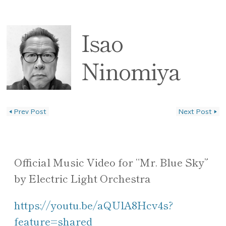
Isao
Ninomiya
◀
Prev Post
Next Post
▶
投稿ナビゲーション
Official Music Video for “Mr. Blue Sky”
by Electric Light Orchestra
https://youtu.be/aQUlA8Hcv4s?
feature=shared