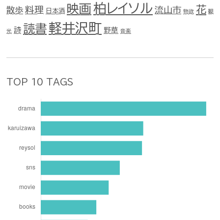
柏レイソル
映画
花
料理
流山市
散歩
日本酒
物欲
観
軽井沢町
読書
詩
野草
光
音楽
TOP 10 TAGS