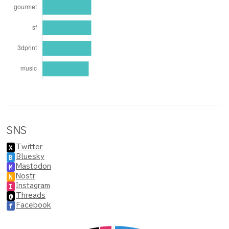
SNS
Twitter
X
Bluesky
B
Mastodon
M
Nostr
N
Instagram
I
Threads
@
Facebook
f