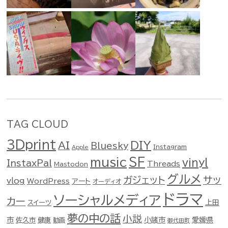
TAG CLOUD
3Dprint
DIY
AI
Bluesky
Instagram
Apple
music
SF
vinyl
InstaxPal
Threads
Mastodon
グルメ
ガジェット
サッ
vlog
WordPress
アート
オーディオ
ドラマ
ソーシャルメディア
カー
スイーツ
上田
夢の中の話
小説
市
佐久市
健康
小諸市
愛媛県
動画
御代田町