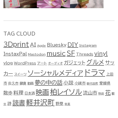
TAG CLOUD
3Dprint
DIY
AI
Bluesky
Instagram
Apple
music
SF
vinyl
InstaxPal
Threads
Mastodon
グルメ
ガジェット
サッ
vlog
WordPress
アート
オーディオ
ドラマ
ソーシャルメディア
カー
スイーツ
上田
夢の中の話
小説
市
佐久市
健康
小諸市
愛媛県
動画
御代田町
柏レイソル
映画
花
料理
流山市
散歩
日本酒
物欲
観
軽井沢町
読書
詩
野草
光
音楽