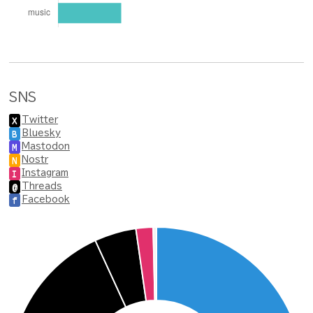
SNS
Twitter
X
Bluesky
B
Mastodon
M
Nostr
N
Instagram
I
Threads
@
Facebook
f