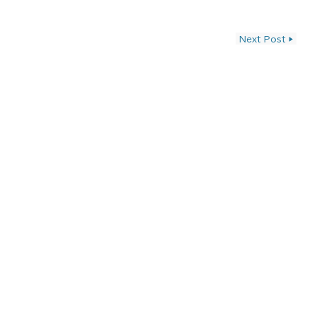
ン
Next Post
▶