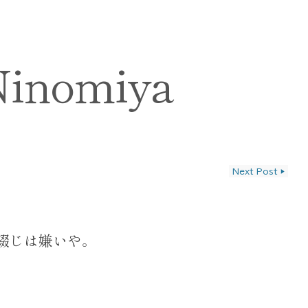
Ninomiya
Next Post
▶
ン
綴じは嫌いや。