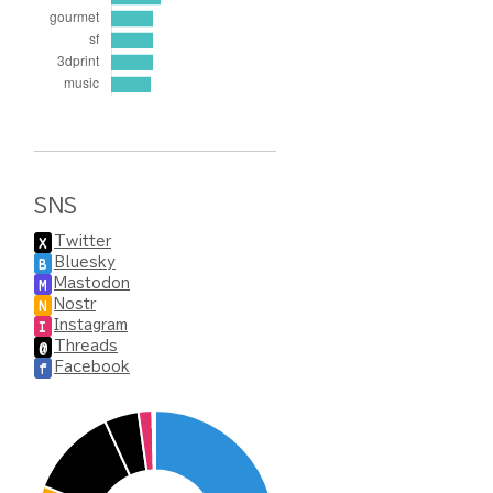
SNS
Twitter
X
Bluesky
B
Mastodon
M
Nostr
N
Instagram
I
Threads
@
Facebook
f