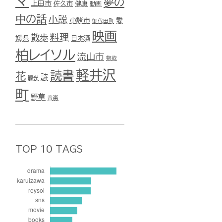
マ
夢の
上田市
佐久市
健康
動画
中の話
小説
小諸市
愛
御代田町
映画
料理
散歩
媛県
日本酒
柏レイソル
流山市
物欲
軽井沢
読書
花
詩
観光
町
野草
音楽
TOP 10 TAGS