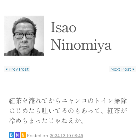
Isao
Ninomiya
◀
Prev Post
Next Post
▶
投稿ナビゲーション
紅茶を淹れてからニャンコのトイレ掃除
はじめたら吐いてるのもあって、紅茶が
冷めちまったじゃねえか。
Posted on
2024.12.10 08:46
B
M
N