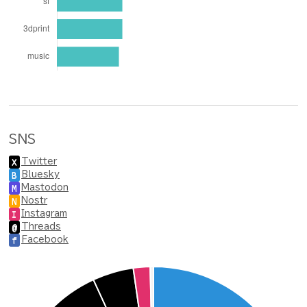
SNS
Twitter
X
Bluesky
B
Mastodon
M
Nostr
N
Instagram
I
Threads
@
Facebook
f