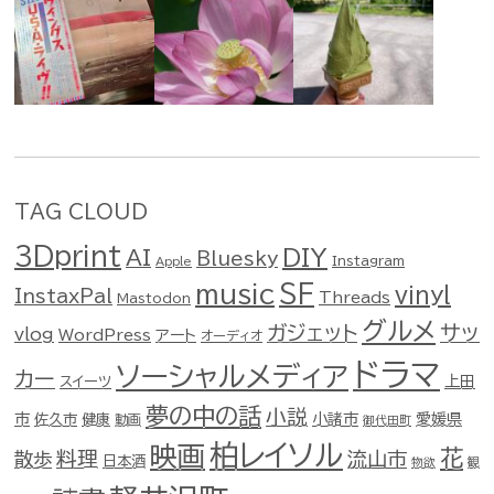
TAG CLOUD
3Dprint
DIY
AI
Bluesky
Instagram
Apple
music
SF
vinyl
InstaxPal
Threads
Mastodon
グルメ
ガジェット
サッ
vlog
WordPress
アート
オーディオ
ドラマ
ソーシャルメディア
カー
スイーツ
上田
夢の中の話
小説
市
佐久市
健康
小諸市
愛媛県
動画
御代田町
柏レイソル
映画
花
料理
流山市
散歩
日本酒
物欲
観