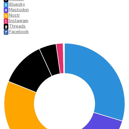
Bluesky
B
Mastodon
M
Nostr
N
Instagram
I
Threads
@
Facebook
f