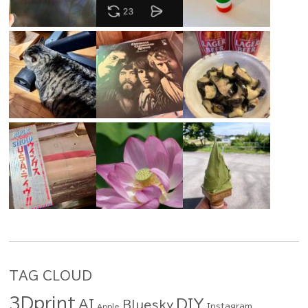
TAG CLOUD
3Dprint
DIY
AI
Bluesky
Instagram
Apple