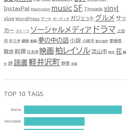
music
SF
vinyl
InstaxPal
Threads
Mastodon
グルメ
ガジェット
サッ
vlog
WordPress
アート
オーディオ
ドラマ
ソーシャルメディア
カー
スイーツ
上田
夢の中の話
小説
市
佐久市
健康
小諸市
愛媛県
動画
御代田町
柏レイソル
映画
花
料理
流山市
散歩
日本酒
物欲
観
軽井沢町
読書
詩
野草
光
音楽
TOP 10 TAGS