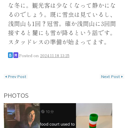
な冬に。観光客は少なくなって静かにな
るのでしょう。既に雪虫は見ているし、
浅間山も1回？冠雪。確か浅間山に3回間
接すると麓にも雪が降るという話です。
スタッドレスの準備が始まってます。
Posted on
2024.11.18 13:25
B
M
投稿ナビゲーション
◀
Prev Post
Next Post
▶
PHOTOS