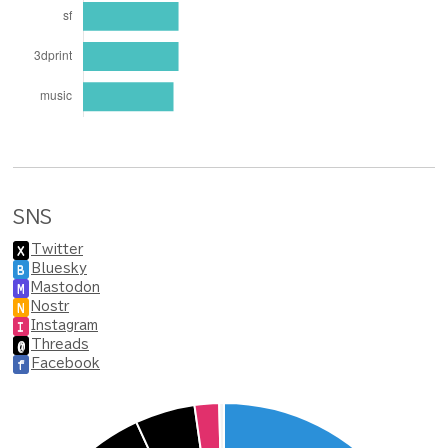
SNS
Twitter
X
Bluesky
B
Mastodon
M
Nostr
N
Instagram
I
Threads
@
Facebook
f