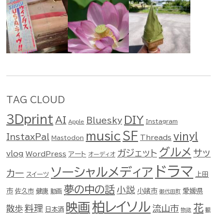
TAG CLOUD
3Dprint
DIY
AI
Bluesky
Instagram
Apple
music
SF
vinyl
InstaxPal
Threads
Mastodon
グルメ
ガジェット
サッ
vlog
WordPress
アート
オーディオ
ドラマ
ソーシャルメディア
カー
スイーツ
上田
夢の中の話
小説
市
佐久市
健康
小諸市
愛媛県
動画
御代田町
柏レイソル
映画
花
料理
流山市
散歩
日本酒
物欲
観