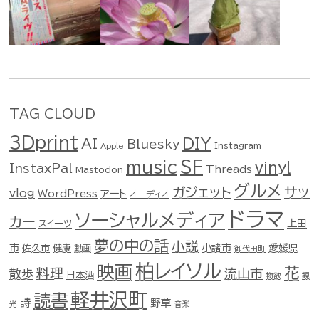
TAG CLOUD
3Dprint
DIY
AI
Bluesky
Instagram
Apple
music
SF
vinyl
InstaxPal
Threads
Mastodon
グルメ
ガジェット
サッ
vlog
WordPress
アート
オーディオ
ドラマ
ソーシャルメディア
カー
スイーツ
上田
夢の中の話
小説
市
佐久市
健康
小諸市
愛媛県
動画
御代田町
柏レイソル
映画
花
料理
流山市
散歩
日本酒
物欲
観
軽井沢町
読書
詩
野草
光
音楽