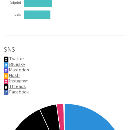
SNS
Twitter
X
Bluesky
B
Mastodon
M
Nostr
N
Instagram
I
Threads
@
Facebook
f