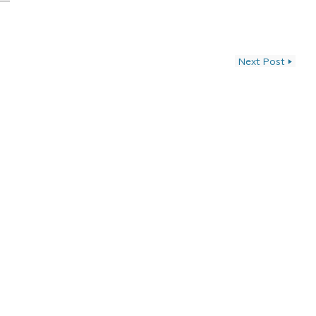
ン
Next Post
▶