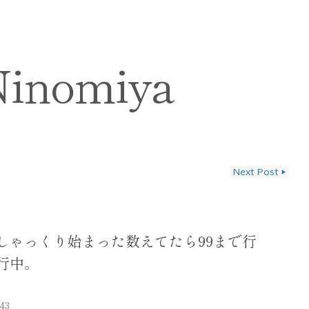
Ninomiya
Next Post
▶
ン
しゃっくり始まった数えてたら99まで行
行中。
:43