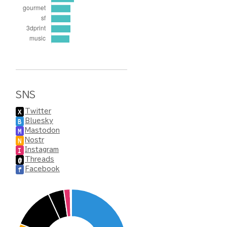
SNS
Twitter
X
Bluesky
B
Mastodon
M
Nostr
N
Instagram
I
Threads
@
Facebook
f