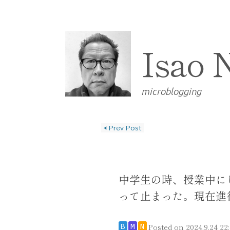
Isao 
microblogging
◀
Prev Post
投稿ナビゲーショ
中学生の時、授業中に
って止まった。現在進
Posted on
2024.9.24 22
B
M
N