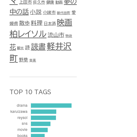
マ
夢の
上田市
佐久市
健康
動画
中の話
小説
小諸市
愛
御代田町
映画
料理
散歩
媛県
日本酒
柏レイソル
流山市
物欲
軽井沢
読書
花
詩
観光
町
野草
音楽
TOP 10 TAGS