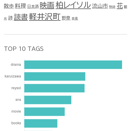
柏レイソル
映画
花
料理
流山市
散歩
日本酒
物欲
観
軽井沢町
読書
詩
野草
光
音楽
TOP 10 TAGS