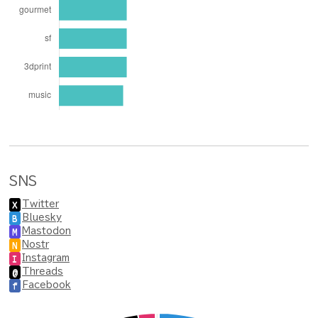
SNS
Twitter
X
Bluesky
B
Mastodon
M
Nostr
N
Instagram
I
Threads
@
Facebook
f