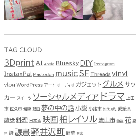
TAG CLOUD
3Dprint
DIY
AI
Bluesky
Instagram
Apple
music
SF
vinyl
InstaxPal
Threads
Mastodon
グルメ
ガジェット
サッ
vlog
WordPress
アート
オーディオ
ドラマ
ソーシャルメディア
カー
スイーツ
上田
夢の中の話
小説
市
佐久市
健康
小諸市
愛媛県
動画
御代田町
柏レイソル
映画
花
料理
流山市
散歩
日本酒
物欲
観
軽井沢町
読書
詩
野草
光
音楽