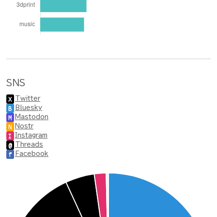
SNS
Twitter
X
Bluesky
B
Mastodon
M
Nostr
N
Instagram
I
Threads
@
Facebook
f