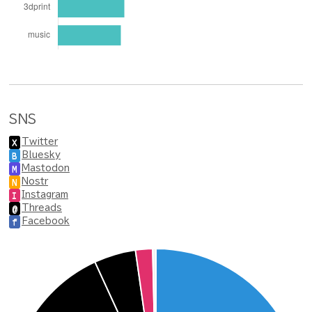
SNS
Twitter
X
Bluesky
B
Mastodon
M
Nostr
N
Instagram
I
Threads
@
Facebook
f