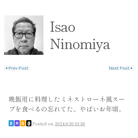
Isao
Ninomiya
◀
Prev Post
Next Post
▶
投稿ナビゲーション
晩飯用に料理したミネストローネ風スー
プを食べるの忘れてた。やばいお年頃。
Posted on
2024.6.30 01:36
B
M
N
@