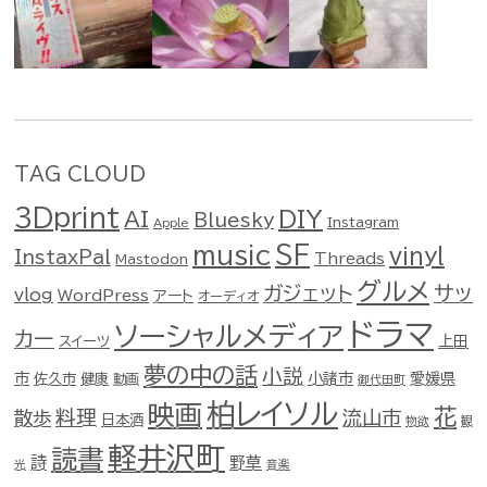
TAG CLOUD
3Dprint
DIY
AI
Bluesky
Instagram
Apple
music
SF
vinyl
InstaxPal
Threads
Mastodon
グルメ
ガジェット
サッ
vlog
WordPress
アート
オーディオ
ドラマ
ソーシャルメディア
カー
スイーツ
上田
夢の中の話
小説
市
佐久市
健康
小諸市
愛媛県
動画
御代田町
柏レイソル
映画
花
料理
流山市
散歩
日本酒
物欲
観
軽井沢町
読書
詩
野草
光
音楽