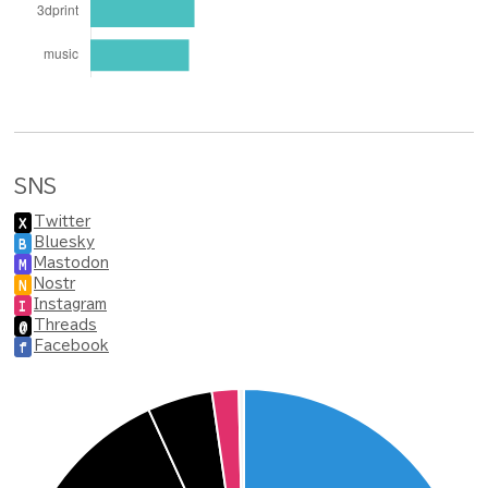
SNS
Twitter
X
Bluesky
B
Mastodon
M
Nostr
N
Instagram
I
Threads
@
Facebook
f