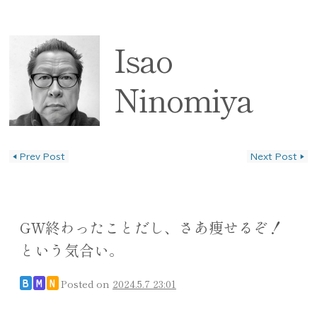
Isao
Ninomiya
◀
Prev Post
Next Post
▶
投稿ナビゲーション
GW終わったことだし、さあ痩せるぞ！
という気合い。
Posted on
2024.5.7 23:01
B
M
N