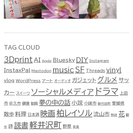
TAG CLOUD
3Dprint
DIY
AI
Bluesky
Instagram
Apple
music
SF
vinyl
InstaxPal
Threads
Mastodon
グルメ
ガジェット
サッ
vlog
WordPress
アート
オーディオ
ドラマ
ソーシャルメディア
カー
スイーツ
上田
夢の中の話
小説
市
佐久市
健康
小諸市
愛媛県
動画
御代田町
柏レイソル
映画
花
料理
流山市
散歩
日本酒
物欲
観
軽井沢町
読書
詩
野草
光
音楽