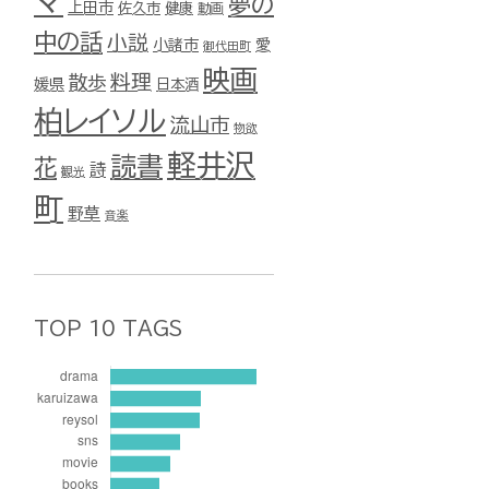
マ
夢の
上田市
佐久市
健康
動画
中の話
小説
小諸市
愛
御代田町
映画
料理
散歩
媛県
日本酒
柏レイソル
流山市
物欲
軽井沢
読書
花
詩
観光
町
野草
音楽
TOP 10 TAGS