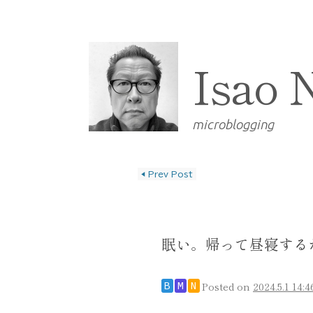
Isao 
microblogging
◀
Prev Post
投稿ナビゲーショ
眠い。帰って昼寝する
Posted on
2024.5.1 14:4
B
M
N