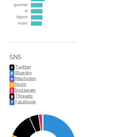
SNS
Twitter
X
Bluesky
B
Mastodon
M
Nostr
N
Instagram
I
Threads
@
Facebook
f