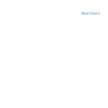
ン
Next Post
▶