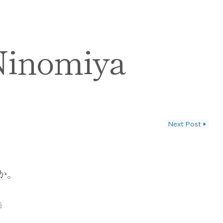
Ninomiya
Next Post
▶
ン
か。
6