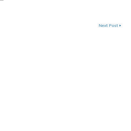
ン
Next Post
▶