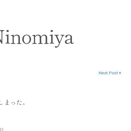
Ninomiya
Next Post
▶
ン
しまった。
15