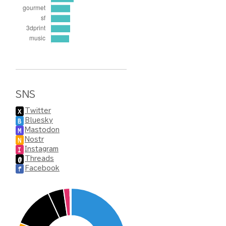
SNS
Twitter
X
Bluesky
B
Mastodon
M
Nostr
N
Instagram
I
Threads
@
Facebook
f