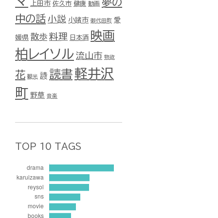
マ
夢の
上田市
佐久市
健康
動画
中の話
小説
小諸市
愛
御代田町
映画
料理
散歩
媛県
日本酒
柏レイソル
流山市
物欲
軽井沢
読書
花
詩
観光
町
野草
音楽
TOP 10 TAGS