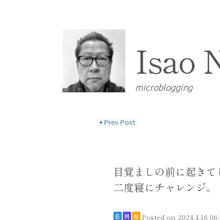
Isao 
microblogging
◀
Prev Post
投稿ナビゲーショ
目覚ましの前に起きて
二度寝にチャレンジ。
Posted on
2024.4.16 06:
B
M
N