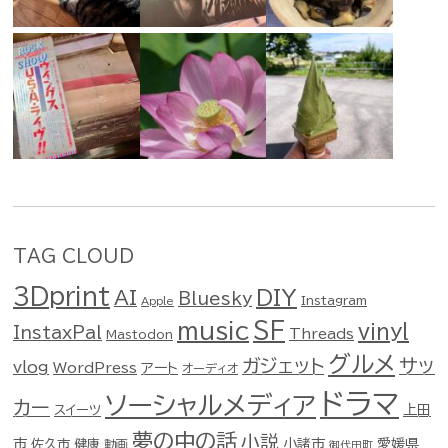
TAG CLOUD
3Dprint
DIY
AI
Bluesky
Instagram
Apple
music
SF
vinyl
InstaxPal
Threads
Mastodon
グルメ
ガジェット
サッ
vlog
WordPress
アート
オーディオ
ドラマ
ソーシャルメディア
カー
スイーツ
上田
夢の中の話
小説
市
佐久市
健康
小諸市
愛媛県
動画
御代田町