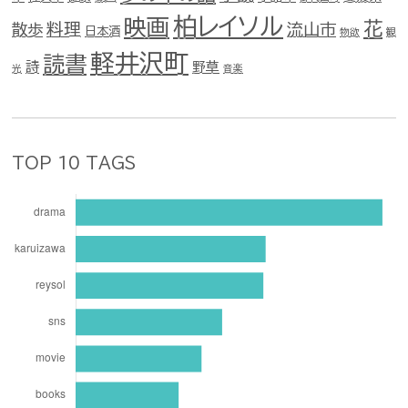
柏レイソル
映画
花
料理
流山市
散歩
日本酒
物欲
観
軽井沢町
読書
詩
野草
光
音楽
TOP 10 TAGS