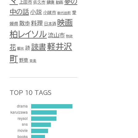
マ
夢の
上田市
佐久市
健康
動画
中の話
小説
小諸市
愛
御代田町
映画
料理
散歩
媛県
日本酒
柏レイソル
流山市
物欲
軽井沢
読書
花
詩
観光
町
野草
音楽
TOP 10 TAGS