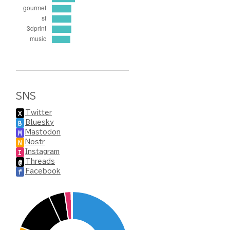
SNS
Twitter
X
Bluesky
B
Mastodon
M
Nostr
N
Instagram
I
Threads
@
Facebook
f