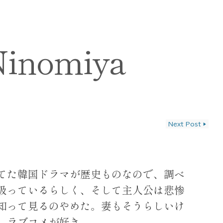
Ninomiya
Next Post
▶
ン
てた韓国ドラマが歴史ものなので、調べ
扱っているらしく、そして主人公は悲惨
知って見るのやめた。妻もそうらしいけ
。ラブコメが好き。