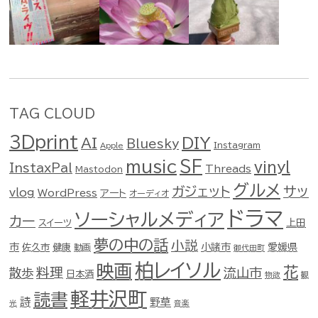
TAG CLOUD
3Dprint
DIY
AI
Bluesky
Instagram
Apple
music
SF
vinyl
InstaxPal
Threads
Mastodon
グルメ
ガジェット
サッ
vlog
WordPress
アート
オーディオ
ドラマ
ソーシャルメディア
カー
スイーツ
上田
夢の中の話
小説
市
佐久市
健康
小諸市
愛媛県
動画
御代田町
柏レイソル
映画
花
料理
流山市
散歩
日本酒
物欲
観
軽井沢町
読書
詩
野草
光
音楽