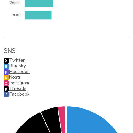
SNS
Twitter
X
Bluesky
B
Mastodon
M
Nostr
N
Instagram
I
Threads
@
Facebook
f