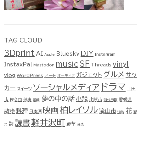
TAG CLOUD
3Dprint
DIY
AI
Bluesky
Instagram
Apple
music
SF
vinyl
InstaxPal
Threads
Mastodon
グルメ
ガジェット
サッ
vlog
WordPress
アート
オーディオ
ドラマ
ソーシャルメディア
カー
スイーツ
上田
夢の中の話
小説
市
佐久市
健康
小諸市
愛媛県
動画
御代田町
柏レイソル
映画
花
料理
流山市
散歩
日本酒
物欲
観
軽井沢町
読書
詩
野草
光
音楽