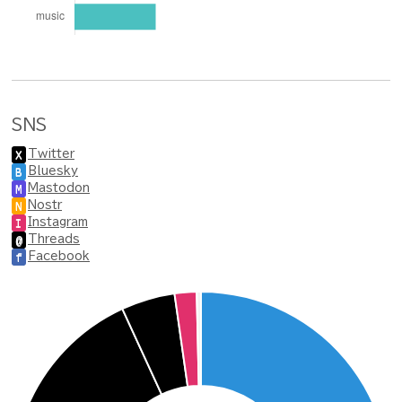
SNS
Twitter
X
Bluesky
B
Mastodon
M
Nostr
N
Instagram
I
Threads
@
Facebook
f