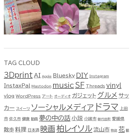
TAG CLOUD
3Dprint
DIY
AI
Bluesky
Instagram
Apple
music
SF
vinyl
InstaxPal
Threads
Mastodon
グルメ
ガジェット
サッ
vlog
WordPress
アート
オーディオ
ドラマ
ソーシャルメディア
カー
スイーツ
上田
夢の中の話
小説
市
佐久市
健康
小諸市
愛媛県
動画
御代田町
柏レイソル
映画
花
料理
流山市
散歩
日本酒
物欲
観