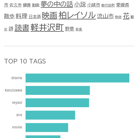
夢の中の話
小説
市
佐久市
健康
小諸市
愛媛県
動画
御代田町
柏レイソル
映画
花
料理
流山市
散歩
日本酒
物欲
観
軽井沢町
読書
詩
野草
光
音楽
TOP 10 TAGS