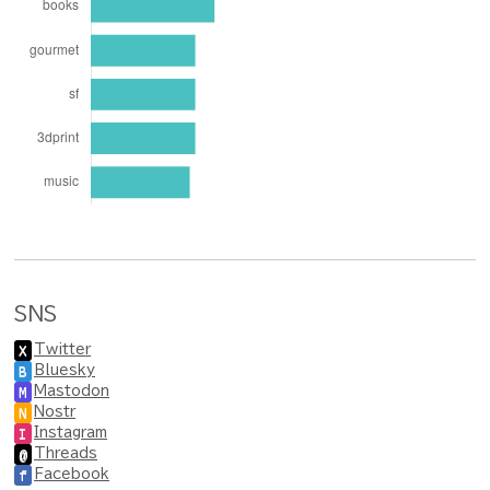
SNS
Twitter
X
Bluesky
B
Mastodon
M
Nostr
N
Instagram
I
Threads
@
Facebook
f