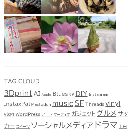
TAG CLOUD
3Dprint
DIY
AI
Bluesky
Instagram
Apple
music
SF
vinyl
InstaxPal
Threads
Mastodon
グルメ
ガジェット
サッ
vlog
WordPress
アート
オーディオ
ドラマ
ソーシャルメディア
カー
スイーツ
上田