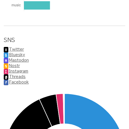
SNS
Twitter
X
Bluesky
B
Mastodon
M
Nostr
N
Instagram
I
Threads
@
Facebook
f