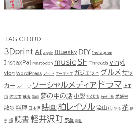
TAG CLOUD
3Dprint
DIY
AI
Bluesky
Instagram
Apple
music
SF
vinyl
InstaxPal
Threads
Mastodon
グルメ
ガジェット
サッ
vlog
WordPress
アート
オーディオ
ドラマ
ソーシャルメディア
カー
スイーツ
上田
夢の中の話
小説
市
佐久市
健康
小諸市
愛媛県
動画
御代田町
柏レイソル
映画
花
料理
流山市
散歩
日本酒
物欲
観
軽井沢町
読書
詩
野草
光
音楽