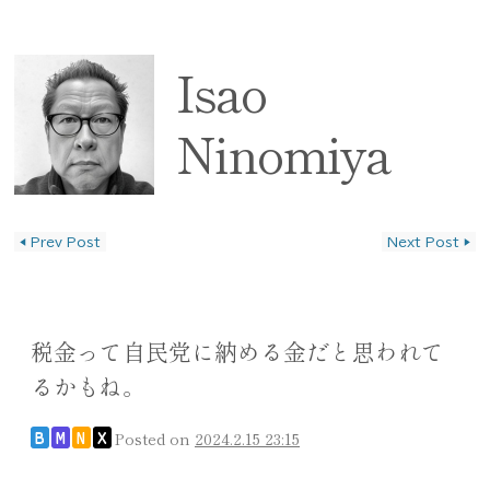
Isao
Ninomiya
◀
Prev Post
Next Post
▶
投稿ナビゲーション
税金って自民党に納める金だと思われて
るかもね。
Posted on
2024.2.15 23:15
B
M
N
X