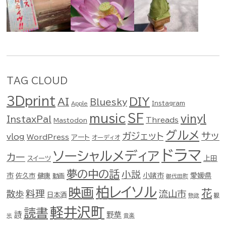
TAG CLOUD
3Dprint
DIY
AI
Bluesky
Instagram
Apple
music
SF
vinyl
InstaxPal
Threads
Mastodon
グルメ
ガジェット
サッ
vlog
WordPress
アート
オーディオ
ドラマ
ソーシャルメディア
カー
スイーツ
上田
夢の中の話
小説
市
佐久市
健康
小諸市
愛媛県
動画
御代田町
柏レイソル
映画
花
料理
流山市
散歩
日本酒
物欲
観
軽井沢町
読書
詩
野草
光
音楽