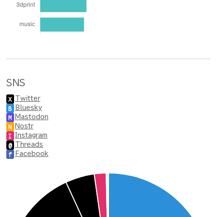
SNS
Twitter
X
Bluesky
B
Mastodon
M
Nostr
N
Instagram
I
Threads
@
Facebook
f