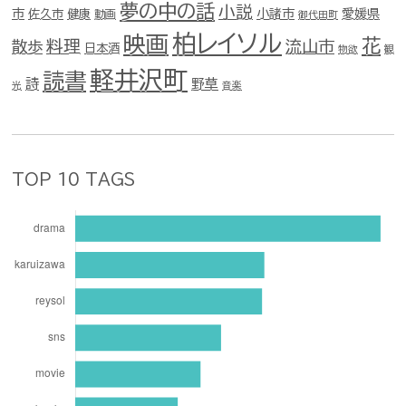
夢の中の話
小説
市
佐久市
健康
小諸市
愛媛県
動画
御代田町
柏レイソル
映画
花
料理
流山市
散歩
日本酒
物欲
観
軽井沢町
読書
詩
野草
光
音楽
TOP 10 TAGS