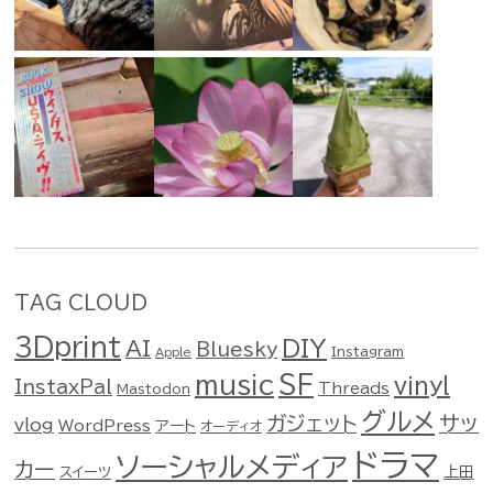
TAG CLOUD
3Dprint
DIY
AI
Bluesky
Instagram
Apple
music
SF
vinyl
InstaxPal
Threads
Mastodon
グルメ
ガジェット
サッ
vlog
WordPress
アート
オーディオ
ドラマ
ソーシャルメディア
カー
スイーツ
上田