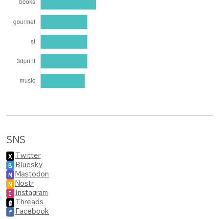
SNS
Twitter
X
Bluesky
B
Mastodon
M
Nostr
N
Instagram
I
Threads
@
Facebook
f