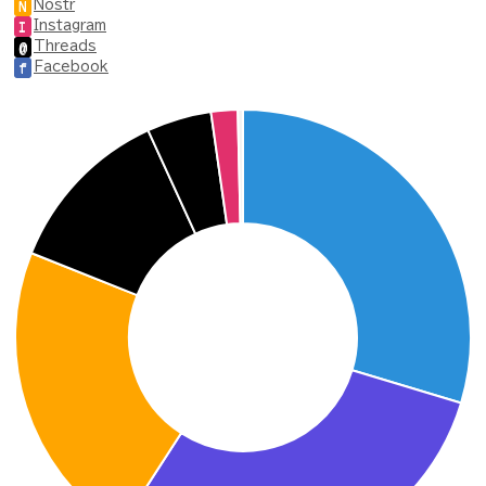
Nostr
N
Instagram
I
Threads
@
Facebook
f