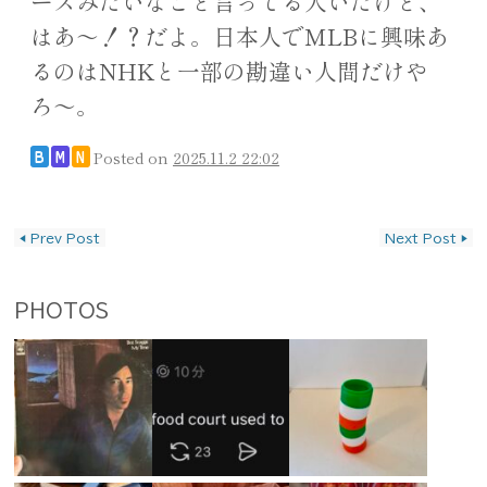
ースみたいなこと言ってる人いたけど、
はあ〜！？だよ。日本人でMLBに興味あ
るのはNHKと一部の勘違い人間だけや
ろ〜。
Posted on
2025.11.2 22:02
B
M
N
投稿ナビゲーション
◀
Prev Post
Next Post
▶
PHOTOS