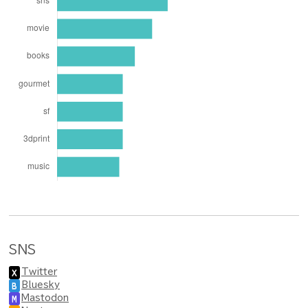
SNS
Twitter
X
Bluesky
B
Mastodon
M