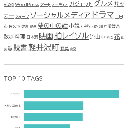
グルメ
ガジェット
サッ
vlog
WordPress
アート
オーディオ
ドラマ
ソーシャルメディア
カー
スイーツ
上田
夢の中の話
小説
市
佐久市
健康
小諸市
愛媛県
動画
御代田町
柏レイソル
映画
花
料理
流山市
散歩
日本酒
物欲
観
軽井沢町
読書
詩
野草
光
音楽
TOP 10 TAGS