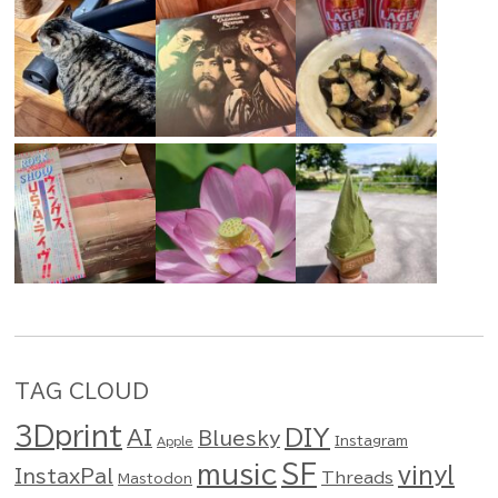
TAG CLOUD
3Dprint
DIY
AI
Bluesky
Instagram
Apple
music
SF
vinyl
InstaxPal
Threads
Mastodon